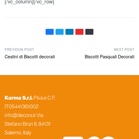
[/vc_column][/vc_row]
PREVIOUS POST
NEXT POST
Cestini di Biscotti decorati
Biscotti Pasquali Decorati
Karma S.r.l.
P.Iva e C.F.
IT05441361002
info@decora.it Via
Stefano Brun 8, 84131
Salerno, Italy