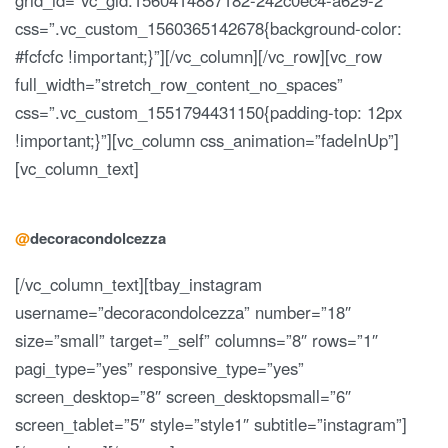
grid_id=”vc_gid:1560414887182-242c0ec4-a629-2″
css=”.vc_custom_1560365142678{background-color:
#fcfcfc !important;}”][/vc_column][/vc_row][vc_row
full_width=”stretch_row_content_no_spaces”
css=”.vc_custom_1551794431150{padding-top: 12px
!important;}”][vc_column css_animation=”fadeInUp”]
[vc_column_text]
@
decora
con
dolcezza
[/vc_column_text][tbay_instagram
username=”decoracondolcezza” number=”18″
size=”small” target=”_self” columns=”8″ rows=”1″
pagi_type=”yes” responsive_type=”yes”
screen_desktop=”8″ screen_desktopsmall=”6″
screen_tablet=”5″ style=”style1″ subtitle=”instagram”]