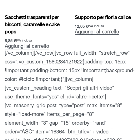
Sacchetti trasparenti per
Supporto per fiori a calice
biscotti, caramelle e cake
12,05
€
IVA inclusa
Aggiungi al carrello
pops
6,85
€
IVA inclusa
Aggiungi al carrello
[/vc_column][/vc_row][vc_row full_width=”stretch_row”
css=”.vc_custom_1560284121922{padding-top: 15px
!important;padding-bottom: 15px !important;background-
color: #fcfcfc !important;}”][vc_column]
[vc_custom_heading text=”Scopri gli altri video”
use_theme_fonts=”yes” el_id=”altre-ricette”]
[vc_masonry_grid post_type=”post” max_items=”8″
style=”load-more” items_per_page=”8″
element_width=”3″ gap=”15″ orderby=”rand”
order=”ASC” item=”16364″ btn_title=”+ video”