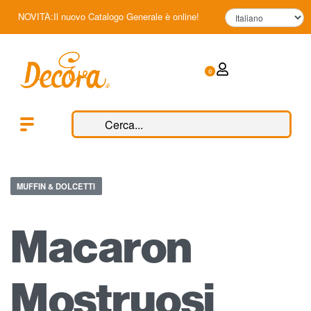
NOVITÀ:Il nuovo Catalogo Generale è online!
0
MUFFIN & DOLCETTI
Macaron
Mostruosi