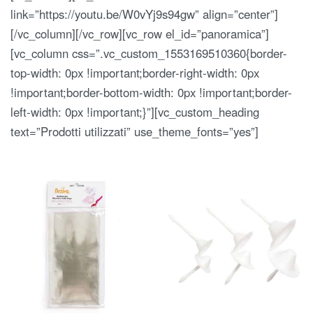
link=”https://youtu.be/W0vYj9s94gw” align=”center”]
[/vc_column][/vc_row][vc_row el_id=”panoramica”]
[vc_column css=”.vc_custom_1553169510360{border-
top-width: 0px !important;border-right-width: 0px
!important;border-bottom-width: 0px !important;border-
left-width: 0px !important;}”][vc_custom_heading
text=”Prodotti utilizzati” use_theme_fonts=”yes”]